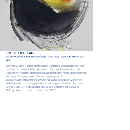
EINE TEXTCOLLAGE
BARBARA LIPPS-KANT ZU GEMÄLDEN UND PLASTIKEN VON MANFRED
LUZ
Manfred Luz geht in seiner künstlerischen Gestaltung vom Erlebnis der Natur
aus. In Landschaften, Stillleben, Portraits und Figurenbildern setzt er sich mit
Gesehenem, Erlebtem differenziert auseinander, nicht Abbild, sondern Sinnbild
vielfältiger Bewegungen und Beobachtungen gebend.
Die neuen Darstellungen sind in zweifacher Weise bedeutsam: Zum einen
stellen sie einen ausschlaggebenden Entwicklungsschritt im Schaffen des
Künstlers dar; zum anderen aber sind sie eine unüberhörbare, kritische
Stellungnahme zum Leben in unserer Zeit (1987).